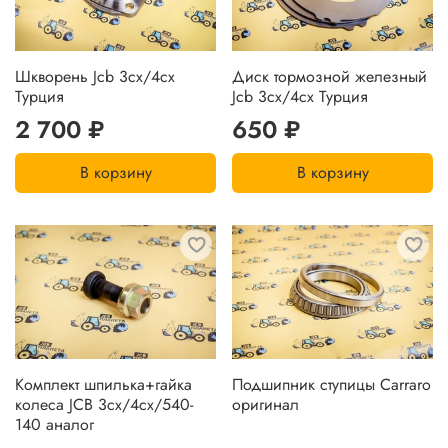
Шкворень Jcb 3cx/4cx
Диск тормозной железный
Турция
Jcb 3cx/4cx Турция
2 700 ₽
650 ₽
В корзину
В корзину
Комплект шпилька+гайка
Подшипник ступицы Carraro
колеса JCB 3cx/4cx/540-
оригинал
140 аналог