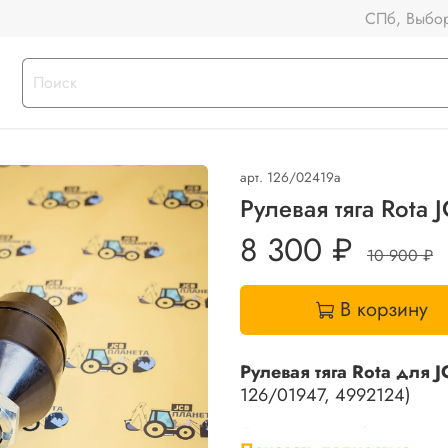
СПб, Выбор
арт.
126/02419a
Рулевая тяга Rota
8 300 ₽
10 900 ₽
В корзину
Рулевая тяга Rota для 
126/01947, 4992124)
Оригинальная (или совмес