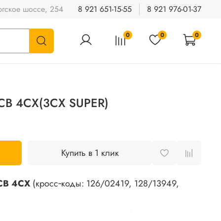
гское шоссе, 254
8 921 651-15-55
8 921 976-01-37
0
0
0
 JCB 4CX(3CX SUPER)
Купить в 1 клик
JCB 4CX
(кросс‑коды: 126/02419, 128/13949,
тимая по заводским параметрам) рулевая тяга