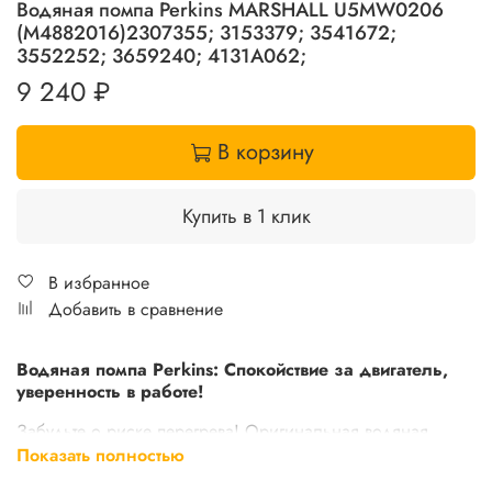
Водяная помпа Perkins MARSHALL U5MW0206
(M4882016)2307355; 3153379; 3541672;
3552252; 3659240; 4131A062;
9 240 ₽
В корзину
Купить в 1 клик
В избранное
Добавить в сравнение
Водяная помпа Perkins: Спокойствие за двигатель,
уверенность в работе!
Забудьте о риске перегрева! Оригинальная водяная
помпа Perkins – это залог надежного охлаждения и
Показать полностью
долгой жизни вашего двигателя. Обеспечьте стабильный