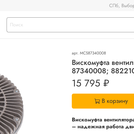
СПб, Выбор
арт.
MCS87340008
Вискомуфта венти
87340008; 88221
15 795 ₽
В корзину
Вискомуфта вентилятор
– надежная работа дви