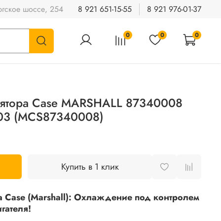
гское шоссе, 254
8 921 651-15-55
8 921 976-01-37
0
0
0
лятора Case MARSHALL 87340008
03 (MCS87340008)
Купить в 1 клик
а Case (Marshall): Охлаждение под контролем
гателя!