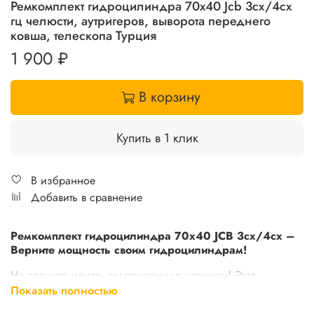
Ремкомплект гидроцилиндра 70х40 Jcb 3cx/4cx
гц челюсти, аутригеров, выворота переднего
ковша, телескопа Турция
1 900 ₽
В корзину
Купить в 1 клик
В избранное
Добавить в сравнение
Ремкомплект гидроцилиндра 70х40 JCB 3cx/4cx –
Верните мощность своим гидроцилиндрам!
Не спешите менять гидроцилиндр целиком! Этот
ремкомплект – экономичное и эффективное решение для
Показать полностью
восстановления работоспособности гидроцилиндров JCB