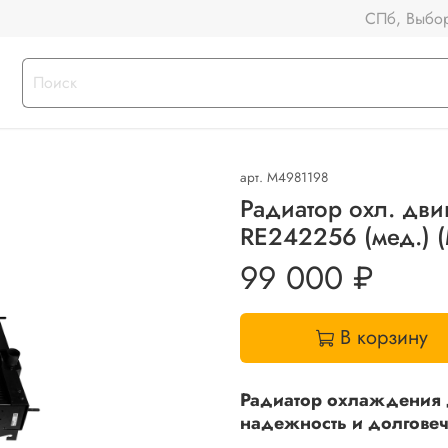
СПб, Выбор
арт.
M4981198
Радиатор охл. дв
RE242256 (мед.) 
99 000 ₽
В корзину
Радиатор охлаждения д
надежность и долговеч