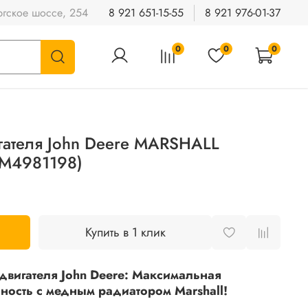
гское шоссе, 254
8 921 651-15-55
8 921 976-01-37
0
0
0
игателя John Deere MARSHALL
(M4981198)
Купить в 1 клик
вигателя John Deere: Максимальная
ность с медным радиатором Marshall!