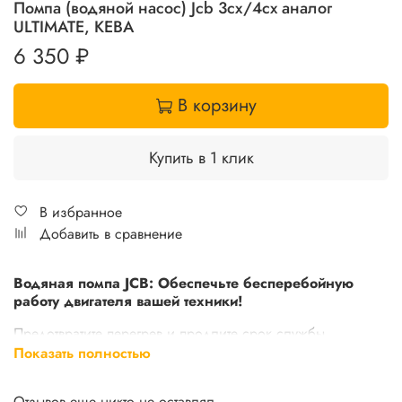
Помпа (водяной насос) Jcb 3cx/4cx аналог
ULTIMATE, KEBA
6 350 ₽
В корзину
Купить в 1 клик
В избранное
Добавить в сравнение
Водяная помпа JCB: Обеспечьте бесперебойную
работу двигателя вашей техники!
Предотвратите перегрев и продлите срок службы
двигателя с оригинальной водяной помпой JCB! Это
Показать полностью
ключевой элемент системы охлаждения, гарантирующий
стабильную работу вашей техники в любых условиях. Не
Отзывов еще никто не оставлял