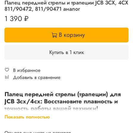
Палец передней стрелы и трапеции JCB 3CX, 4CX
811/90472, 811/90471 аналог
1 390 ₽
В корзину
Купить в 1 клик
В избранное
Добавить в сравнение
Палец передней стрелы (трапеции) для
JCB 3cx/4cx: Восстановите плавность и
точность работы вашей техники!
Показать полностью
Изношенный палец передней стрелы (трапеции) приводит
к люфтам и снижает точность управления ковшом?
Замените его на новый и верните вашей технике JCB
Отзывов еще никто не оставлял