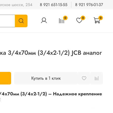
гское шоссе, 254
8 921 651-15-55
8 921 976-01-37
0
0
0
ка 3/4х70мм (3/4х2-1/2) JCB аналог
Купить в 1 клик
3/4х70мм (3/4х2-1/2) – Надежное крепление
!
дежное соединение деталей вашей техники JCB с